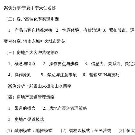
案例分享
:
宁夏中宁天仁名邸
（二）客户高转化率实现步骤
1
、产品与客户精准对接
2
、惊喜体验、有效沟通
3
、紧扣节点、逼
案例分享
:
河南永城神火城市雅苑
（三）房地产大客户营销策略
1
、概念与特点
2
、操作要点与步骤
3
、信息力、关系力、决定
4
、操作原则
5
、禁忌与注意事项
6
、营销
SPIN
与技巧
案例分析：武当山太极湖山水四季
（四）房地产渠道管理策略
1
、渠道的概念
2
、房地产渠道管理策略
3
、房地产渠道模式
（
1
）融创模式：地推模式
（
2
）碧桂园模式：全民营销
（
3
）恒大