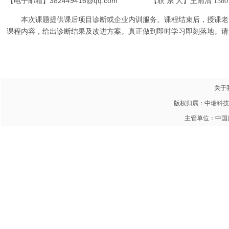
382449416@qq.com
【电子邮箱】
【联 系 人】王雨清
1380
本次课题提供课后项目诊断或企业内训服务。课程结束后，授课老
课程内容，给出诊断结果及改进方案。真正做到即时学习即刻落地。请
关于
版权归属：中瑞科技 20
主管单位：中国房