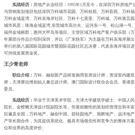
实战经历：
房地产从业经历：
1995
年
1
月至今，在深圳万科房地产
与营销策划项目包括深圳万科城市花园、万科桂苑、万科彩苑、万科福
万科金域蓝湾、万科东海岸社区、万科十七英里、万科城、万科第五园
城市风景；珠海金域蓝湾
;
东莞城市高尔夫、运河东一号、松山湖一号
福州金域榕郡；惠州大甲岛等项目。主管区域万科地产客户俱乐部（万
年展部分作品介绍到深圳，并以《广东快车》为主题在万科东海岸展出
举行的第八届国际花园城市暨国际花园社区总决赛，代表东海岸项目进
可持续发展类金奖。
王少青老师
职位介绍：
万科、融创新产品研发御用首席设计师，资深室内建筑
师，天津赛拉维创始人兼总设计师。澳门国际设计联合会会员、香港室
委员。
实战经历：
毕业于天津美术学院，天津大学建筑学硕士、中国人民
院长、金螳螂天津设计院副院长等。凭着前瞻性的策划经营理念和丰富
目遍及全国，万科地产、融创中国、碧桂园地产、旭辉地产、远洋地产
产等长期合作，为其提供系统化、极具市场领先性和竞争力的整体方案
位和业界的高度评价。