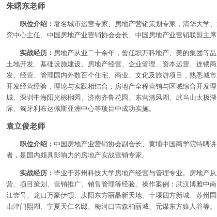
朱曙东老师
职位介绍：
著名城市运营专家、房地产营销策划专家，清华大学、
究中心主任、中国房地产业营销协会会长、中国房地产业营销联盟主席
实战经历：
房地产从业二十余年，曾任职万科地产、美的集团等品
土地开发、基础设施建设、房地产经营、企业管理、资本运营、连锁商
发、经营、管理国内外数百个住宅、商业、文化及旅游项目，熟悉城市
开发经营经验，理论与实践相结合，房地产全程营销与区域综合开发理
城、深圳中海阳光棕榈园、济南齐鲁花园、东营清风湖、武当山太极湖
际、匈牙利布达佩斯亚洲中心等项目中成功实施。
袁立俊老师
职位介绍：
中国房地产业营销协会副会长、黄
埔
中国商学院特聘讲
者，是国内颇具影响力的房地产实战营销专家。
实战经历：
毕业于苏州科技大学房地产经营与管理专业。房地产从
营、项目策划、营销推广、销售管理等经验。操作案例：武汉博雅中南
江壹号、
龙口万豪伊顿、庆阳东方丽晶新天地、十堰四方新城、苏州国
山津门熙湖、宁夏天仁名邸、梅河口吉森柏丽城、元谋东方猿人谷
等。