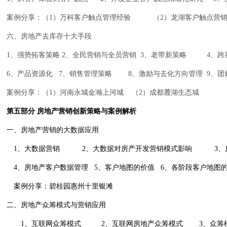
案例分享：（
1
）万科客户触点管理经验
（
2
）龙湖客户触点营
六、房地产去库存十大手段
1
、强势拓客策略
2
、全民营销与全员营销
3
、老带新策略
4
、跨
6
、产品资源化
7
、销售管理策略
8
、激励与去化方向管理
9
、团
案例分享：（
1
）河南永城金瀚
上河城
（
2
）
成都麓湖生态城
第五部分 房地产营销创新策略与案例解析
一、房地产营销的大数据应用
1
、大数据营销
2
、大数据对房产开发营销模式影响
3
、
4
、房地产客户数据管理
5
、客户地图的价值
6
、各阶段客户地图
案例分享：碧桂园惠州十里银滩
二、房地产众筹模式与营销应用
1
、互联网众筹模式
2
、互联网房地产众筹模式
3
、众筹