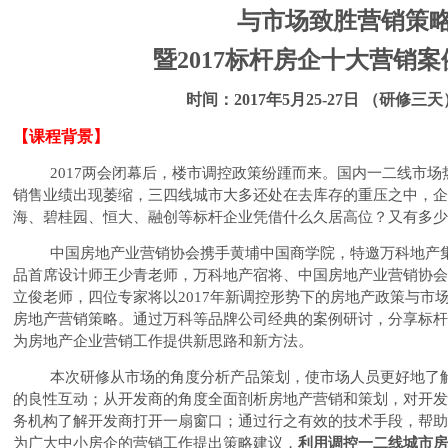
与市场致胜营销策
暨
2017
标杆房企十大营销案
时间：
2017
年
5
月
25-27
日 （研修三天
【课程背景】
2017
两会闭幕后，楼市调控政策纷踵而来。国内一二线市场
销售业绩出现萎缩，三四线城市大多还处在去库存的重压之中，
海、碧桂园、恒大、融创等标杆企业凭借什么久居高位？又有多少
中国房地产业营销协会携手黄埔中国商学院，特邀万科地产
品首席设计师王少青老师，万科地产宿将、中国房地产业营销协
立俊老师，四位专家将以
2017
年新调控形势下的房地产政策与市
房地产营销策略。通过万科等品牌公司经典的案例研讨，分享标
为房地产企业营销工作提供新思路和新方法。
本次研修从市场的角度分析产品策划，使市场人员更好地了
的良性互动；从开发商的角度全面剖析房地产营销和策划，对开
务机构了解开发商打开一扇窗口；通过行之有效的技术手段，帮
为广大中小房企的营销工作提出策略建议，
利用调控一二线城市房