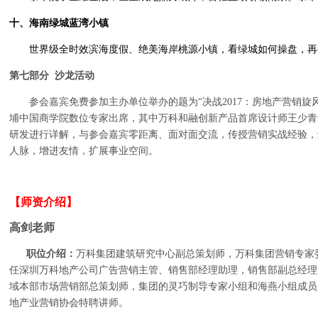
十、
海南绿城蓝湾小镇
世界级全时效滨海度假、绝美海岸桃源小镇，看绿城如何操盘，再
第七部分
沙龙活动
参会嘉宾免费参加主办单位举办的题为“决战
2017
：房地产营销旋
埔中国商学院数位专家出席，其中万科和融创新产品首席设计师王少青
研发进行详解，与参会嘉宾零距离、面对面交流，传授营销实战经验，
人脉，增进友情，扩展事业空间。
【师资介绍】
高剑老师
职位介绍：
万科集团建筑研究中心副总策划师，万科集团营销专家
任深圳万科地产公司广告营销主管、销售部经理助理，销售部副总经理
域本部市场营销部总策划师，集团的灵巧制导专家小组和海燕小组成员
地产业营销协会特聘讲师。