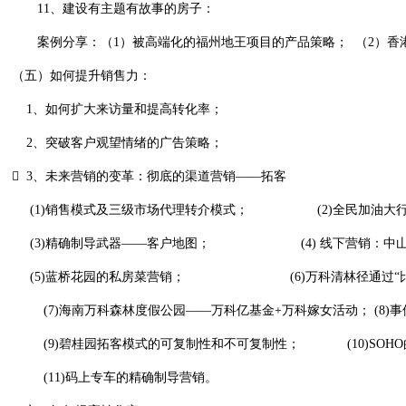
11
、建设有主题有故事的房子：
案例分享：（
1
）被高端化的福州地王项目的产品策略；
（
2
）香
（五）如何提升销售力：
1
、如何扩大来访量和提高转化率；
2
、突破客户观望情绪的广告策略；

3
、未来营销的变革：彻底的渠道营销——拓客
(1)
销售模式及三级市场代理转介模式；
(2)
全民加油大
(3)
精确制导武器——客户地图；
(4)
线下营销：中
(5)
蓝桥花园的私房菜营销；
(6)
万科清林径通过“
(7)
海南万科森林度假公园——万科亿基金
+
万科嫁女活动；
(8)
事
(9)
碧桂园拓客模式的可复制性和不可复制性；
(10)SOHO
(11)
码上专车的精确制导营销。