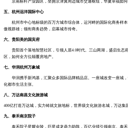
京南标杆产业园区，坐拥京津冀周边城市交通枢纽，华夏幸福如何
五、杭州远洋国际中心
杭州市中心地标级的百万方城市综合体，运河畔的国际化商务样本
傲视群雄；领衔商务趋势，启幕城市传奇。
六、贵阳美的国宾府
贵阳首个落地智慧社区，引领人居
4.0
时代。三山两湖，盛启生态
区，如何全方位颠覆房地产。
七、华润杭州万象城
华润携手新鸿基，汇聚众多国际品牌精品店。一座城改变一座城，
化都市生活主张。
八、万达南昌文化旅游城
400
亿打造万达城，实力铸就文旅地标，世界级文化旅游名城，万达集
九、泰禾南京院子
泰禾院子星耀金陵，巨星成龙鼎力助阵，百亿业绩引领南京。泰禾