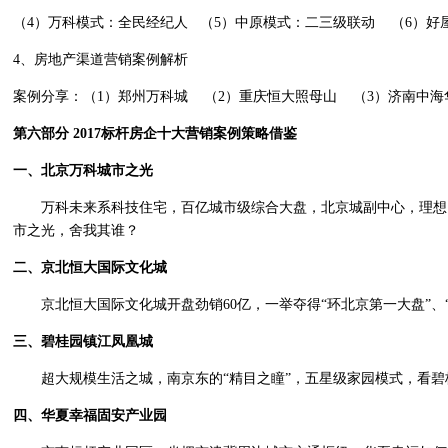
（
4
）万科模式：全民经纪人
（
5
）中原模式：二三级联动
（
6
）好
4
、房地产渠道营销案例解析
案例分享：（
1
）郑州万科城
（
2
）重庆恒大照母山
（
3
）济南中海
第六部分
2017
标杆房企十大营销案例策略借鉴
一、北京万科城市之光
万科未来系科技住宅，百亿城市级综合大盘，北京城副中心，理想
市之光，舍我其谁？
二、京北恒大国际文化城
京北恒大国际文化城开盘劲销
60
亿，一举夺得“环北京第一大盘”、
三、碧桂园镇江凤凰城
超大规模生活之城，南京东的“精目之瞳”，五星级家园模式，看
四、华夏幸福固安产业园