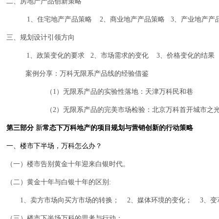
二、房地产产品创新策略
1
、住宅地产产品策略
2
、商业地产产品策略
3
、产业地产产
三、规划设计引领方向
1
、政策变化的要求
2
、市场需求的变化
3
、价格变化的结果
案例分享：万科无限系产品线的经验借鉴
（
1
）无限系产品的实验性落地：天津万科民和巷
（
2
）无限系产品的完美市场检验：北京万科首开城市之
第三部分
新
常态下万科地产的项目规划与营销创新的行动策略
一、楼市下半场，万科怎么办？
（一）楼市告别黄金十年迎来白银时代。
（二）黄金十年与白银十年的区别
:
1
、卖方市场向买方市场的转换；
2
、媒体环境的变化；
3
、变
（三）楼市下半场万科的思考与行动：