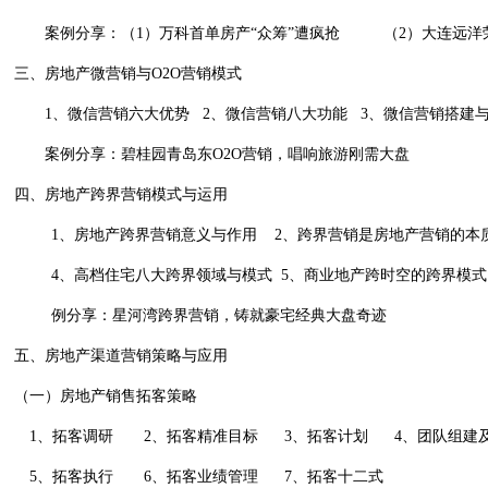
案例分享：（
1
）万科首单房产“众筹”遭疯抢
（
2
）大连远洋
三、房地产微营销与
O2O
营销模式
1
、微信营销六大优势
2
、微信营销八大功能
3
、微信营销搭建
案例分享：碧桂园青岛东
O2O
营销，唱响旅游刚需大盘
四、房地产跨界营销模式与运用
1
、房地产跨界营销意义与作用
2
、跨界营销是房地产营销的本
4
、高档住宅八大跨界领域与模式
5
、商业地产跨时空的跨界模式
例分享：星河湾跨界营销，铸就豪宅经典大盘奇迹
五、房地产渠道营销策略与应用
（一）房地产销售拓客策略
1
、拓客调研
2
、拓客精准目标
3
、拓客计划
4
、团队组建
5
、拓客执行
6
、拓客业绩管理
7
、拓客十二式