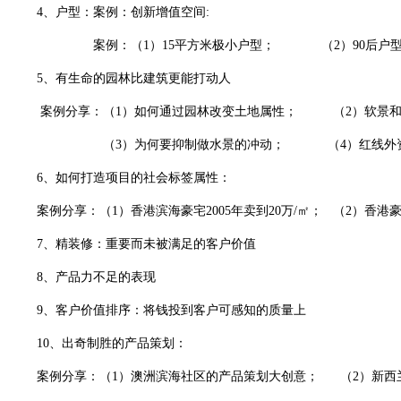
4
、户型：案例：创新增值空间
:
案例：（
1
）
15
平方米极小户型；
（
2
）
90
后户
5
、有生命的园林比建筑更能打动人
案例分享：（
1
）如何通过园林改变土地属性；
（
2
）软景
（
3
）为何要抑制做水景的冲动；
（
4
）红线外
6
、如何打造项目的社会标签属性：
案例分享：（
1
）香港滨海豪宅
2005
年卖到
20
万
/
㎡
；
（
2
）香港
7
、精装修：重要而未被满足的客户价值
8
、产品力不足的表现
9
、客户价值排序：将钱投到客户可感知的质量上
10
、出奇制胜的产品策划：
案例分享：（
1
）澳洲滨海社区的产品策划大创意；
（
2
）新西