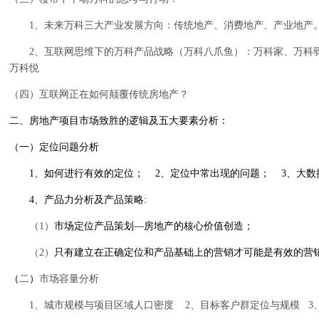
1
、未来万科三大产业发展方向：传统地产、消费地产、产业地产
2
、互联网思维下的万科产品战略（万科八爪鱼）：万科家、万科
万科悦
（四）互联网正在如何颠覆传统房地产？
二、房地产项目市场致胜的逻辑及五大要素分析：
（一）定位问题分析
1
、如何进行有效的定位；
2
、定位中常出现的问题；
3
、大数
4
、产品力分析及产品策略
:
（
1
）
市场定位产品策划—房地产的核心价值创造；
（
2
）
只有建立在正确定位和产品基础上的营销才可能是有效的营
（
二
）
市场容量分析
1
、城市规模与项目区域人口密度
2
、目标客户群定位与规模
3