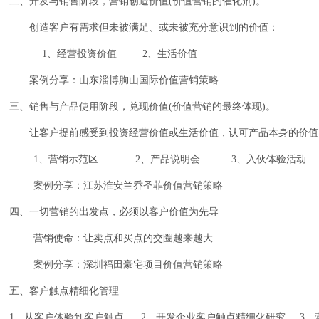
二、开发与销售阶段，营销创造价值
(
价值营销的催化剂
)
。
创造客户有需求但未被满足、或未被充分意识到的价值：
1
、经营投资价值
2
、生活价值
案例分享：山东淄博朐山国际价值营销策略
三、销售与产品使用阶段，兑现价值
(
价值营销的最终体现
)
。
让客户提前感受到投资经营价值或生活价值，认可产品本身的价值
1
、营销示范区
2
、产品说明会
3
、入伙体验活动
案例分享：江苏淮安兰乔圣菲价值营销策略
四、一切营销的出发点，必须以客户价值为先导
营销使命：让卖点和买点的交圈越来越大
案例分享：深圳福田豪宅项目价值营销策略
五、客户触点精细化管理
1
、从客户体验到客户触点
2
、开发企业客户触点精细化研究
3
、