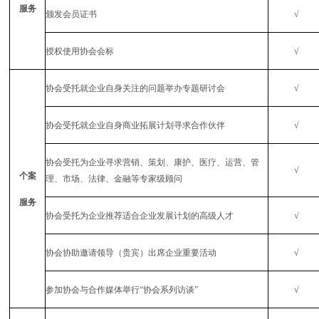
服务
颁发会员证书
√
授权使用协会会标
√
协会受托就企业自身关注的问题举办专题研讨会
√
协会受托就企业自身商业拓展计划寻求合作伙伴
√
协会受托为企业寻求营销、策划、康护、医疗、运营、管
√
个案
理、市场、法律、金融等专家级顾问
服务
协会受托为企业推荐适合企业发展计划的高级人才
√
协会协助邀请领导（贵宾）出席企业重要活动
√
参加协会与合作媒体举行“协会系列访谈”
√