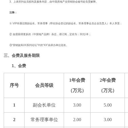
3、上表所列会员权利及服务内容，由中国房地产业营销协会秘书处负责解释。
注释：
① VIP待遇仅限副会长、常务理事（即在协会登记的副会长、常务理事会员企业负责人）本人享受；
② 如需获得更多的《中国地产品牌》杂志，请订阅，定价为：
30
元
/
本；
③“营销旋风
XX
系列论坛”中的“
XX
”由承办单位冠名。
三、会费及服务期限
1
、会费
1
年会费
2
年会费
序号
会员等级
（万元）
（万元）
1
副会长单位
3.00
5.00
2
常务理事单位
2.00
3.00