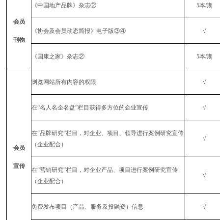
《中国地产品牌》杂志②
5
本
/
期
会员
《协会及会员动态简报》电子版③④
√
刊物
《国康之家》杂志②
5
本
/
期
浏览网站所有内容的权限
√
在“名人名企名盘”栏目获得多方位的企业宣传
√
在“品牌研究”栏目，对企业、项目、领导进行案例研究宣传
√
（企业配合）
会员
宣传
在“营销研究”栏目，对企业产品、项目进行案例研究宣传
√
（企业配合）
免费发布项目（产品、服务及投融资）信息
√