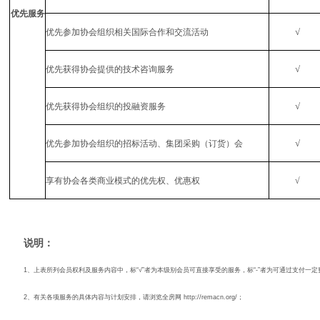
优先服务
√
优先参加协会组织相关国际合作和交流活动
√
优先获得协会提供的技术咨询服务
√
优先获得协会组织的投融资服务
√
优先参加协会组织的招标活动、集团采购（订货）会
享有协会各类商业模式的优先权、优惠权
√
说明：
1、上表所列会员权利及服务内容中，标“√”者为本级别会员可直接享受的服务，标“
-
”者为可通过支付一定
2、有关各项服务的具体内容与计划安排，请浏览全房网
http://remacn.org/
；