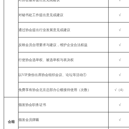
对协会服务提出意见或建议
√
对秘书处工作提出意见或建议
√
通过协会提出行业发展意见或建议
√
反映会员合理要求与建议，维护企业合法权益
√
行使协会选举权、被选举权与表决权
√
以
VIP
身份出席协会组织会议、论坛等活动①
√
免费享有协会北京总部办公楼接待使用（次数）
√（
4
）
颁发协会职务证书
√
颁发会员牌匾
√
会籍