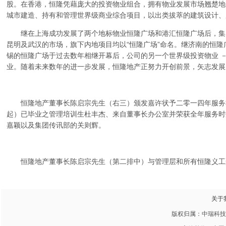
股。在香港，恒隆凭藉庞大的投资物业组合，拥有物业发展市场翘楚地
城市建造、持有和管理世界级商业综合项目，以出类拔萃的建筑设计、
继在上海成功发展了两个地标物业恒隆广场和港汇恒隆广场后，集
昆明及武汉的市场，旗下内地项目均以“恒隆广场”命名。继济南的恒
锡的恒隆广场于过去数年相继开幕后，公司的另一个世界级投资物业 
业。随着未来数年的进一步发展，恒隆地产正努力开创前景，矢志发展
恒隆地产董事长陈启宗先生（右三）颁发嘉许状予二零一四年服务
起）已毕业之管理培训生杜丰杰、来自董事长办公室并荣获全年服务时
嘉颖以及集团传讯部的关则辉。
恒隆地产董事长陈启宗先生（第二排中）与管理层和所有恒隆义工
关于
版权归属：中瑞科技 20