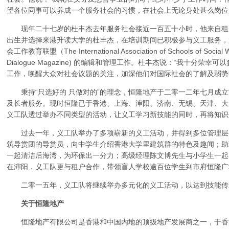
望各位同事可以养成一个服务社会的习惯，在社会上无论身处甚么岗位
现年二十七岁的杜丰杰去年服务社会接近一百五十小时，他来自租
出生并选择来港升读大学的杜丰杰，在培训期间已积极参与义工服务，
会工作教育联盟（The International Association of Schools of 
Dialogue Magazine) 的编辑和管理工作。杜丰杰说：“我十分
工作，唤醒大众对社会议题的关注，加深他们对国际社会的了解及弱势
秉持“只选好的 只做对的”的理念，恒隆地产于二零一二年七月成立
及长者服务。现时恒隆已于香港、上海、渖阳、济南、无锡、天津、大
义工队透过举办不同类型的活动，让义工学习新技能的同时，再将知识
过去一年，义工队举办了多项崭新的义工活动，并得到多位管理层参
筑导赏团的导赏员，向中学生介绍香港大学里建筑群的特色及趣闻；助
一起清洁后海湾，为环保出一分力；高级经理陈文博先生与小学生一起参与自
在渖阳，义工队更与租户合作，带领盲人学校逾百位学生到市府恒隆广
二零一五年，义工队将继续举办多元化的义工活动，以达到技能传
关于恒隆地产
恒隆地产有限公司是香港和中国内地的顶级地产发展商之一，于香